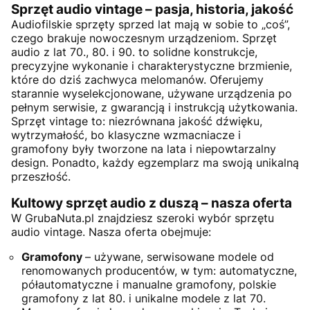
Sprzęt audio vintage – pasja, historia, jakość
Audiofilskie sprzęty sprzed lat mają w sobie to „coś”,
czego brakuje nowoczesnym urządzeniom. Sprzęt
audio z lat 70., 80. i 90. to solidne konstrukcje,
precyzyjne wykonanie i charakterystyczne brzmienie,
które do dziś zachwyca melomanów. Oferujemy
starannie wyselekcjonowane, używane urządzenia po
pełnym serwisie, z gwarancją i instrukcją użytkowania.
Sprzęt vintage to: niezrównana jakość dźwięku,
wytrzymałość, bo klasyczne wzmacniacze i
gramofony były tworzone na lata i niepowtarzalny
design. Ponadto, każdy egzemplarz ma swoją unikalną
przeszłość.
Kultowy sprzęt audio z duszą – nasza oferta
W GrubaNuta.pl znajdziesz szeroki wybór sprzętu
audio vintage. Nasza oferta obejmuje:
Gramofony
– używane, serwisowane modele od
renomowanych producentów, w tym: automatyczne,
półautomatyczne i manualne gramofony, polskie
gramofony z lat 80. i unikalne modele z lat 70.