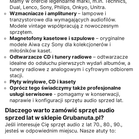
Mamy w ofercie legendarne marki, m.in. Technics,
Dual, Lenco, Sony, Philips, Onkyo, Unitra.
Wzmacniacze i amplitunery
– lampowe i
tranzystorowe dla wymagających audiofilów.
Modele vintage współpracują z nowoczesnym
sprzętem.
Magnetofony kasetowe i szpulowe
– oryginalne
modele Aiwa czy Sony dla kolekcjonerów i
miłośników kaset.
Odtwarzacze CD i tunery radiowe
– odtwarzacze
idealne do odsłuchu pierwszych wydań albumów, a
tunery radiowe z analogowym i cyfrowym odbiorem
stacji.
Płyty winylowe, CD i kasety
Oprócz tego świadczymy także profesjonalne
usługi serwisowe
- pomagamy w konserwacji,
naprawie i konfiguracji sprzętu audio sprzed lat.
Dlaczego warto zamówić sprzęt audio
sprzed lat w sklepie Grubanuta.pl?
Jeśli interesuje Cię sprzęt audio z lat 70., 80., 90.,
jesteś w odpowiednim miejscu. Nasze atuty to: