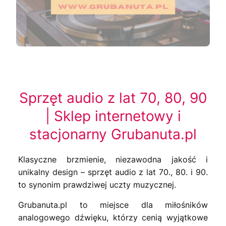
Naciśnij Enter lub spację, aby otworzyć stronę.
Naciśnij Enter lub spację, aby otworzyć stronę.
Naciśnij Enter lub spację, aby otworzyć stronę.
Naciśnij Enter lub spację, aby otworzyć stronę.
Sprzęt audio z lat 70, 80, 90
| Sklep internetowy i
stacjonarny Grubanuta.pl
Klasyczne brzmienie, niezawodna jakość i
unikalny design – sprzęt audio z lat 70., 80. i 90.
to synonim prawdziwej uczty muzycznej.
Grubanuta.pl to miejsce dla miłośników
analogowego dźwięku, którzy cenią wyjątkowe